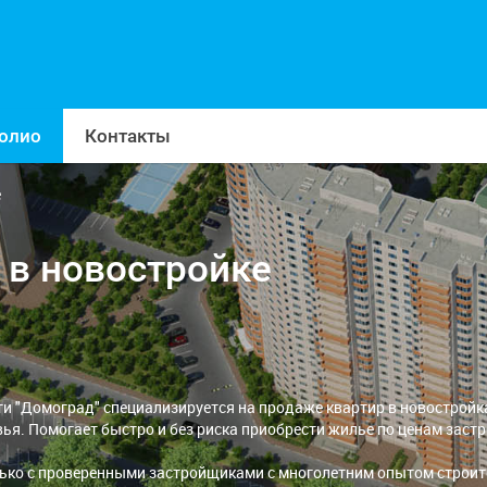
олио
Контакты
е
 в новостройке
и "Домоград" специализируется на продаже квартир в новостройк
я. Помогает быстро и без риска приобрести жилье по ценам заст
лько с проверенными застройщиками с многолетним опытом строит