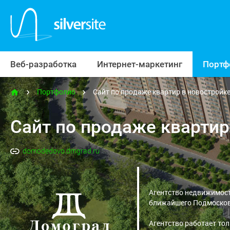
Веб-разработка
Интернет-маркетинг
Портф
Портфолио
Сайт по продаже квартир в новостройк
Сайт по продаже квартир
domodedovo.dmgrad.ru
Агентство недвижимост
ближайшего Подмосковь
Агентство работает то